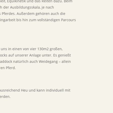
it, Equikinetik und das Reiten dazu. Beim
ch der Ausbildungsskala, je nach
s Pferdes. Außerdem gehören auch die
ngarbeit bis hin zum vollständigen Parcours
 uns in einen von vier 130m2 großen,
cks auf unserer Anlage unter. Es genießt
ddock natürlich auch Weidegang – allein
ren Pferd
.
usreichend Heu und kann individuell mit
werden.