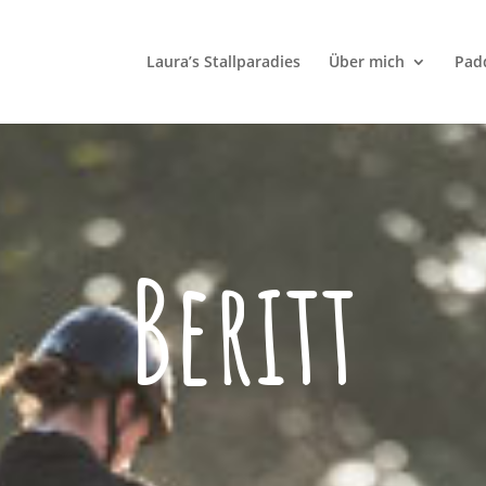
Laura’s Stallparadies
Über mich
Padd
Beritt