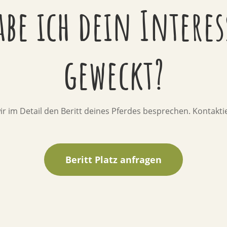
abe ich dein Interes
geweckt?
r im Detail den Beritt deines Pferdes besprechen. Kontaktie
Beritt Platz anfragen