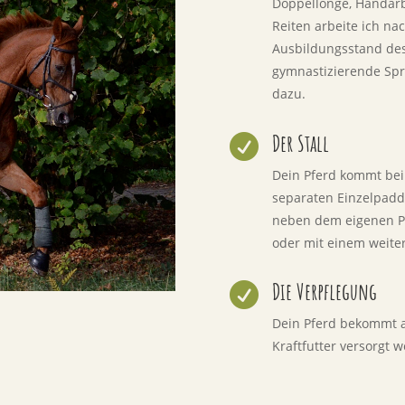
Doppellonge, Handarbe
Reiten arbeite ich na
Ausbildungsstand de
gymnastizierende Spri
dazu.
Der Stall

Dein Pferd kommt bei
separaten Einzelpaddo
neben dem eigenen Pa
oder mit einem weite
Die Verpflegung

Dein Pferd bekommt a
Kraftfutter versorgt 